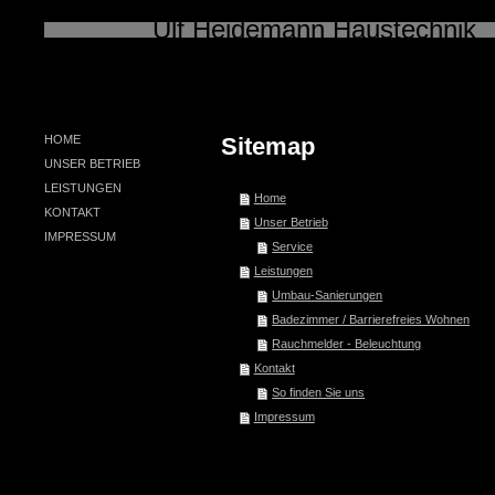
Ulf Heidemann Haustechnik
Unsere neue Internetseite bef
HOME
Sitemap
UNSER BETRIEB
LEISTUNGEN
Home
KONTAKT
Unser Betrieb
IMPRESSUM
Service
Leistungen
Umbau-Sanierungen
Badezimmer / Barrierefreies Wohnen
Rauchmelder - Beleuchtung
Kontakt
So finden Sie uns
Impressum